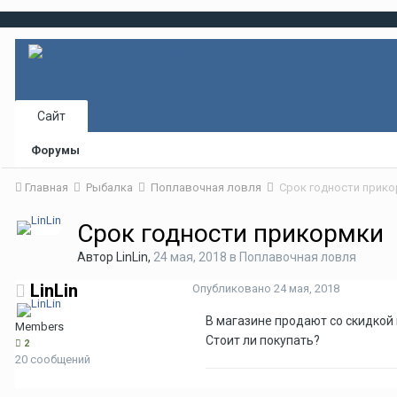
Сайт
Форумы
Главная
Рыбалка
Поплавочная ловля
Срок годности прик
Срок годности прикормки
Автор
LinLin
,
24 мая, 2018
в
Поплавочная ловля
LinLin
Опубликовано
24 мая, 2018
В магазине продают со скидкой 
Members
Стоит ли покупать?
2
20 сообщений