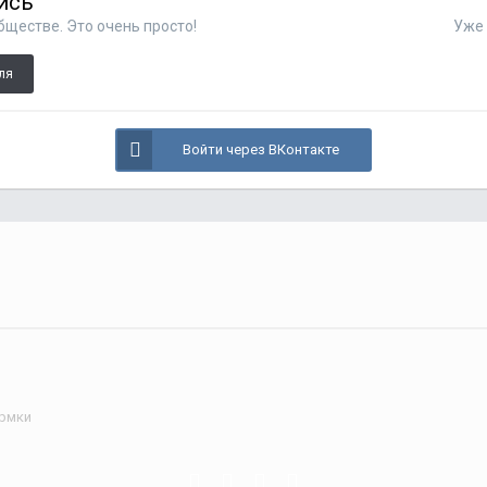
ись
ществе. Это очень просто!
Уже 
ля
Войти через ВКонтакте
ормки