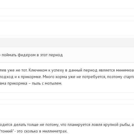
то поймать фидером в этот период
клев уже не тот. Ключиком к успеху в данный период является минимиз
подход и к прикормке. Много корма уже не потребуется, поэтому старт
ама прикормка – пыль с мотылем.
дится делать толще не потому, что планируется ловля крупной рыбы, а 
тонкий" - это сколько в миллиметрах.