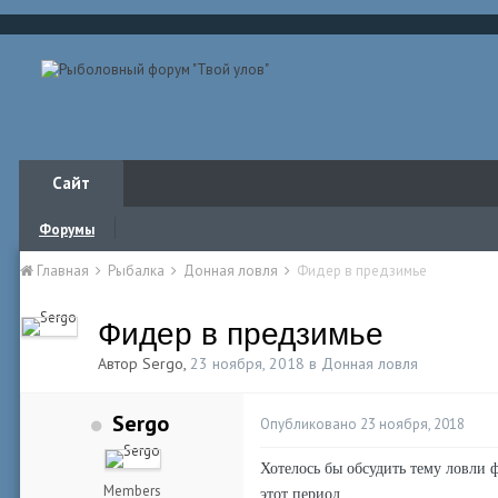
Сайт
Форумы
Главная
Рыбалка
Донная ловля
Фидер в предзимье
Фидер в предзимье
Автор
Sergo
,
23 ноября, 2018
в
Донная ловля
Sergo
Опубликовано
23 ноября, 2018
Хотелось бы обсудить тему ловли ф
Members
этот период.