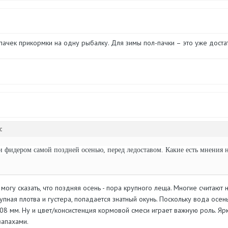
пачек прикормки на одну рыбалку. Для зимы пол-пачки – это уже доста
:
и фидером самой поздней осенью, перед ледоставом. Какие есть мнения н
огу сказать, что поздняя осень - пора крупного леща. Многие считают
пная плотва и густера, попадается знатный окунь. Поскольку вода осен
,08 мм. Ну и цвет/консистенция кормовой смеси играет важную роль. Я
запахами.