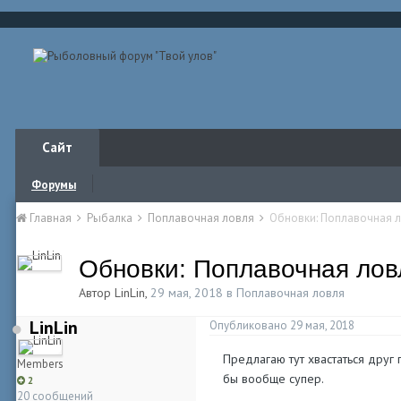
Сайт
Форумы
Главная
Рыбалка
Поплавочная ловля
Обновки: Поплавочная 
Обновки: Поплавочная лов
Автор
LinLin
,
29 мая, 2018
в
Поплавочная ловля
LinLin
Опубликовано
29 мая, 2018
Предлагаю тут хвастаться друг
Members
бы вообще супер.
2
20 сообщений