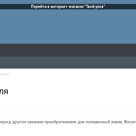
Перейти в интернет-магазин "Твой улов"
ловля
ля
 перед другом свежими приобретениями для поплавочной ловли. Желате