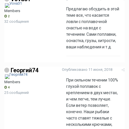
Предлагаю обсудить в этой
Members
теме все, что касается
2
32 сообщения
ловли с поплавочной
снастью на воде с
течением. Сами поплавки,
оснастка, грузы, хитрости,
ваши наблюдения и т.д.
Георгий74
Опубликовано
11 июня, 2018
При сильном течении 100%
Members
глухой поплавок с
4
25 сообщений
креплением в двух местах,
и чем легче, тем лучше.
Если ветер позволяет,
конечно. Наши рыбаки
часто ставят тяжелые с
несколькими крючками,