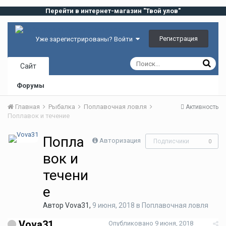
Перейти в интернет-магазин "Твой улов"
Регистрация
Уже зарегистрированы? Войти
Сайт
Форумы
Главная
Рыбалка
Поплавочная ловля
Активность
Поплавок и течение
Попла
Авторизация
Подписчики
0
вок и
течени
е
Автор
Vova31
,
9 июня, 2018
в
Поплавочная ловля
Vova31
Опубликовано
9 июня, 2018