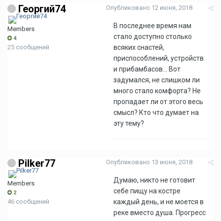
Георгий74
Опубликовано
12 июня, 2018
В последнее время нам
Members
стало доступно столько
4
25 сообщений
всяких снастей,
приспособлений, устройств
и прибамбасов... Вот
задумался, не слишком ли
много стало комфорта? Не
пропадает ли от этого весь
смысл? Кто что думает на
эту тему?
Pilker77
Опубликовано
13 июня, 2018
Думаю, никто не готовит
Members
себе пищу на костре
2
46 сообщений
каждый день, и не моется в
реке вместо душа. Прогресс