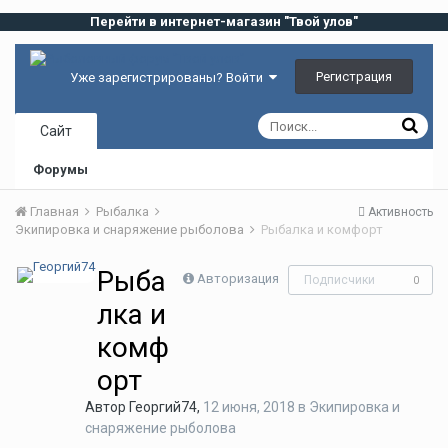
Перейти в интернет-магазин "Твой улов"
Регистрация
Уже зарегистрированы? Войти
Сайт
Форумы
Главная
Рыбалка
Активность
Экипировка и снаряжение рыболова
Рыбалка и комфорт
Рыба
Авторизация
Подписчики
0
лка и
комф
орт
Автор
Георгий74
,
12 июня, 2018
в
Экипировка и
снаряжение рыболова