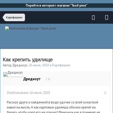
Перейти в интернет-магазин "Твой улов"
Карпфишинг
Как крепить удилище
Автор
Дредноут
,
26 июня, 2018
в
Карпфишинг
Дредноут
0
Опубликовано
26 июня, 2018
Рассказ друга о найденной в воде удочке со всей оснасткой
навел на мысль. А как карповые удилища обычно крепят на
берегу, чтобы карп его не утащил? Фрикцион как я понимаю не