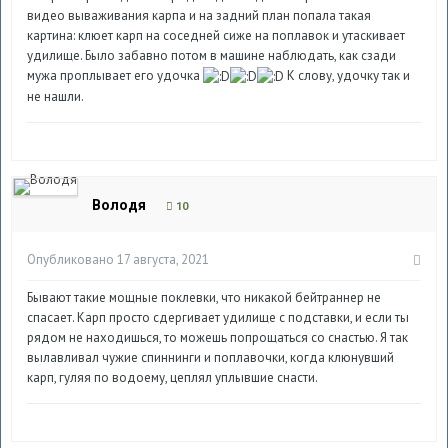
видео вываживания карпа и на задний план попала такая
картина: клюет карп на соседней сиже на поплавок и утаскивает
удилище. Было забавно потом в машине наблюдать, как сзади
мужа проплывает его удочка
К слову, удочку так и
не нашли.
Володя
10
Опубликовано
17 августа, 2021
Бывают такие мощные поклевки, что никакой бейтраннер не
спасает. Карп просто сдергивает удилище с подставки, и если ты
рядом не находишься, то можешь попрощаться со снастью. Я так
вылавливал чужие спиннинги и поплавочки, когда клюнувший
карп, гуляя по водоему, цеплял уплывшие снасти.