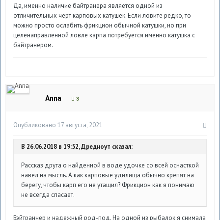
Да, именно наличие байтранера является одной из
отличительных черт карповых катушек. Если ловите редко, то
можно просто ослабить фрикцион обычной катушки, но при
целенаправленной ловле карпа потребуется именно катушка с
байтранером.
Anna
3
Опубликовано
17 августа, 2021
В 26.06.2018 в 19:52, Дредноут сказал:
Рассказ друга о найденной в воде удочке со всей оснасткой
навел на мысль. А как карповые удилища обычно крепят на
берегу, чтобы карп его не утащил? Фрикцион как я понимаю
не всегда спасает.
Бэйтраннер и надежный род-под. На одной из рыбалок я снимала