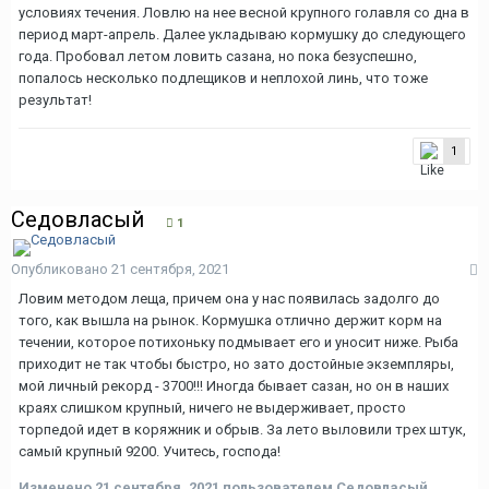
условиях течения. Ловлю на нее весной крупного голавля со дна в
период март-апрель. Далее укладываю кормушку до следующего
года. Пробовал летом ловить сазана, но пока безуспешно,
попалось несколько подлещиков и неплохой линь, что тоже
результат!
1
Седовласый
1
Опубликовано
21 сентября, 2021
Ловим методом леща, причем она у нас появилась задолго до
того, как вышла на рынок. Кормушка отлично держит корм на
течении, которое потихоньку подмывает его и уносит ниже. Рыба
приходит не так чтобы быстро, но зато достойные экземпляры,
мой личный рекорд - 3700!!! Иногда бывает сазан, но он в наших
краях слишком крупный, ничего не выдерживает, просто
торпедой идет в коряжник и обрыв. За лето выловили трех штук,
самый крупный 9200. Учитесь, господа!
Изменено
21 сентября, 2021
пользователем Седовласый