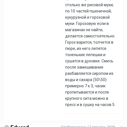
столько же рисовой муки,
по 10 частей пшеничной,
кукурузной и гороховой
муки. Гороховую если в
магазинах не найти,
делается самостоятельно.
Горох варится, толчется в
пюре, из него лепятся
тоненькие лепешки и
сушатся в духовке. Смесь
после замешивания
разбавляется сиропом из
воды и сахара (50\50)
примерно 7 к 3, часик
пропитывается и после
крупного сита можно в
пресс и в сушку на часов 5.
Опубликовано
17 августа, 2018