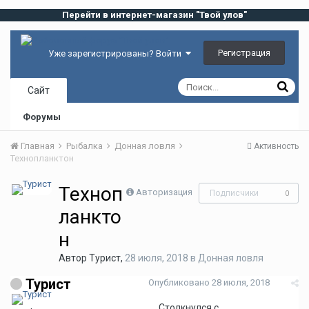
Перейти в интернет-магазин "Твой улов"
Регистрация
Уже зарегистрированы? Войти
Сайт
Форумы
Главная
Рыбалка
Донная ловля
Активность
Технопланктон
Техноп
Авторизация
Подписчики
0
ланкто
н
Автор
Турист
,
28 июля, 2018
в
Донная ловля
Турист
Опубликовано
28 июля, 2018
Столкнулся с