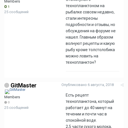
Members
технопланктоном на
1
25 сообщений
рыбалке совсем недавно,
стали интересны
подробности и отзывы, но
обсуждения на форуме не
нашел. Главным образом
волнуют рецепты и какую
рыбу кроме толстолобика
можно ловить на
технопланктон?
GitMaster
Опубликовано
6 августа, 2018
Есть рецепт
Members
технопланктона, который
0
25 сообщений
работает до 40 минут на
течении и почти час в
спокойной воде.
2,5 части сухого молока,