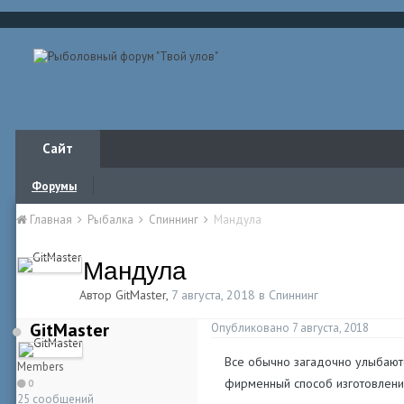
Сайт
Форумы
Главная
Рыбалка
Спиннинг
Мандула
Мандула
Автор
GitMaster
,
7 августа, 2018
в
Спиннинг
GitMaster
Опубликовано
7 августа, 2018
Все обычно загадочно улыбают
Members
фирменный способ изготовлени
0
25 сообщений