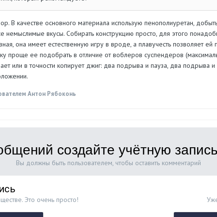
ор. В качестве основного материала использую пенополиуретан, добыт
се немыслимые вкусы. Собирать конструкцию просто, для этого понадоби
вная, она имеет естественную игру в вроде, а плавучесть позволяет ей п
аку проще ее подобрать в отличие от воблеров суспендеров (максима
ет или в точности копирует джиг: два подрыва и пауза, два подрыва и 
оложении.
ователем Антон Рябоконь
общений создайте учётную запись
Вы должны быть пользователем, чтобы оставить комментарий
ись
ществе. Это очень просто!
Уже