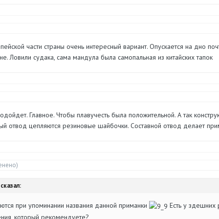
опейской части страны очень интересный вариант. Опускается на дно поч
е. Ловили судака, сама мандула была самопальная из китайских тапок
одойдет. Главное. Чтобы плавучесть была положительной. А так констру
ый отвод цепляются резиновые шайбочки. Составной отвод делает прим
енено)
 сказал:
ются при упоминании названия данной приманки
Есть у здешних 
ния, который рекомендуете?