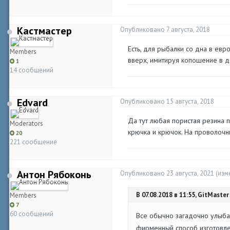
Кастмастер
Опубликовано
7 августа, 2018
Есть, для рыбалки со дна в евр
Members
вверх, имитируя копошение в дн
1
14 сообщений
Edvard
Опубликовано
15 августа, 2018
Да тут любая пористая резина п
Moderators
крючка и крючок. На проволочн
20
221 сообщение
Антон Рябоконь
Опубликовано
23 августа, 2021
(изм
В 07.08.2018 в 11:55, GitMaster
Members
7
60 сообщений
Все обычно загадочно улыба
фирменный способ изготовле