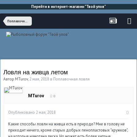
Перейти в интернет-магазин "Твой улов"
Поплавочная ловля
Ловля на живца летом
Автор
MTurov
,
2 мая, 2018
в
Поплавочная ловля
MTurov
0
Опубликовано
2 мая, 2018
Какие способы ловли на живца есть в природе? Мне в голову не
приходит ничего, кроме старых добрых пенопластовых "кружков",
на которые намотана леска. Но может есть более хитрые,