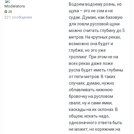
Водоем водоему рознь, но
Moderators
щука – это не сом и не
20
221 сообщение
судак. Думаю, как базовую
для ловли русловой щуки
можно считать глубину до 5
метров. На крупных реках,
возможно она будет и
глубже, но это уже
троллинг. При этом не на
всех реках даже ложе
русла будет иметь глубины
от пяти метров. В таких
случаях, думаю, нужно
облавливать нижнюю
бровочку на русловом
свале, ну и сами ямки,
каскады на их склонах. В
общем, искать надо,
однозначного ответа быть
не может, но коряжник на