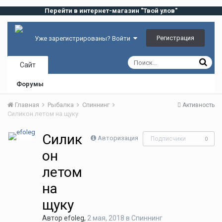
Перейти в интернет-магазин "Твой улов"
Регистрация
Уже зарегистрированы? Войти
Сайт
Форумы
Главная
Рыбалка
Спиннинг
Активность
Силикон летом на щуку
Силик
Авторизация
Подписчики
0
он
летом
на
щуку
Автор
efoleg
,
2 мая, 2018
в
Спиннинг