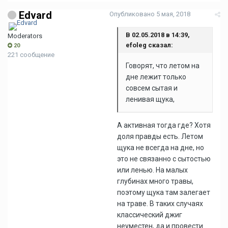
Edvard
Опубликовано
5 мая, 2018
В 02.05.2018 в 14:39,
Moderators
efoleg сказал:
20
221 сообщение
Говорят, что летом на
дне лежит только
совсем сытая и
ленивая щука,
А активная тогда где? Хотя
доля правды есть. Летом
щука не всегда на дне, но
это не связанно с сытостью
или ленью. На малых
глубинах много травы,
поэтому щука там залегает
на траве. В таких случаях
классический джиг
неуместен, да и провести