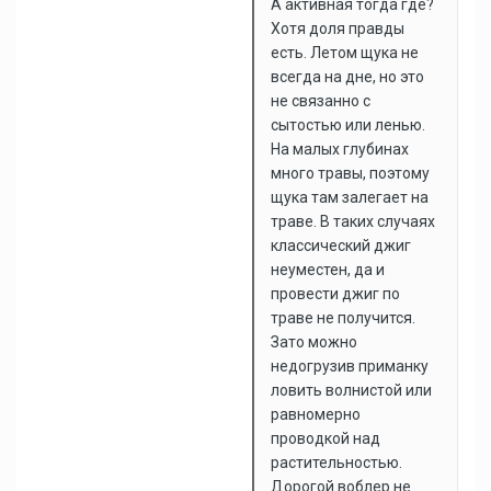
А активная тогда где?
Хотя доля правды
есть. Летом щука не
всегда на дне, но это
не связанно с
сытостью или ленью.
На малых глубинах
много травы, поэтому
щука там залегает на
траве. В таких случаях
классический джиг
неуместен, да и
провести джиг по
траве не получится.
Зато можно
недогрузив приманку
ловить волнистой или
равномерно
проводкой над
растительностью.
Дорогой воблер не