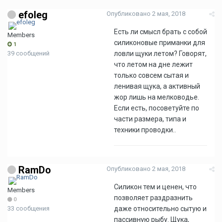
efoleg
Опубликовано
2 мая, 2018
Есть ли смысл брать с собой
Members
силиконовые приманки для
1
39 сообщений
ловли щуки летом? Говорят,
что летом на дне лежит
только совсем сытая и
ленивая щука, а активный
жор лишь на мелководье.
Если есть, посоветуйте по
части размера, типа и
техники проводки..
RamDo
Опубликовано
2 мая, 2018
Силикон тем и ценен, что
Members
позволяет раздразнить
0
33 сообщения
даже относительно сытую и
пассивную рыбу. Щука,