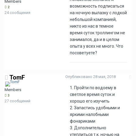
Members
возможность подписаться
2
24 сообщения
на ночную вылазку с лодкой
небольшой компанией,
никто из нас в темное
время суток троллингом не
занимался, да и в целом
опыта у всех не много. Что
посоветуете?
TomF
Опубликовано
28 мая, 2018
1. Пройти по водоему в
Members
светлое время суток и
3
27 сообщений
хорошо его изучить
2. Запастись удобными и
яркими налобными
фонариками
3. Дополнительно
утеплиться т.к. ночью на